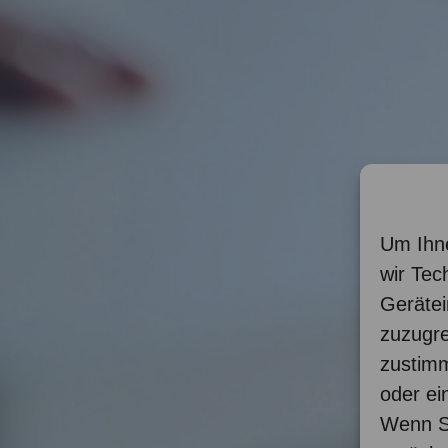
Um Ihne
wir Tec
Gerätei
zuzugre
zustimm
oder ei
Wenn Si