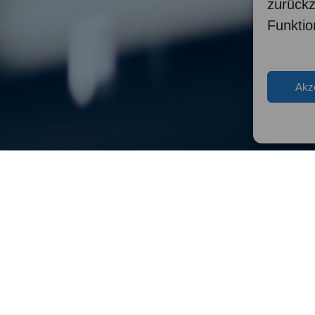
zurück
Funktio
Akz
prechen – Verlässlich.